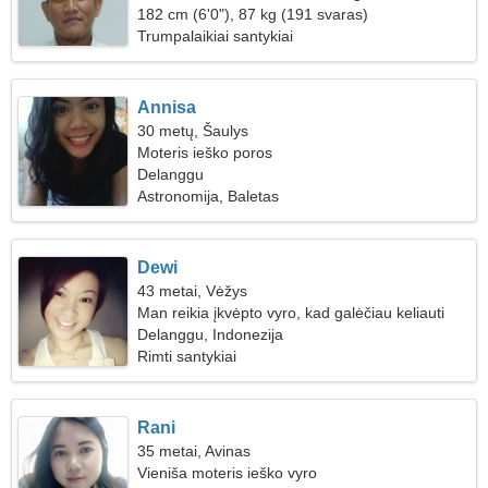
182 cm (6'0"), 87 kg (191 svaras)
Trumpalaikiai santykiai
Annisa
30 metų, Šaulys
Moteris ieško poros
Delanggu
Astronomija, Baletas
Dewi
43 metai, Vėžys
Man reikia įkvėpto vyro, kad galėčiau keliauti
kartu
Delanggu, Indonezija
Rimti santykiai
Rani
35 metai, Avinas
Vieniša moteris ieško vyro