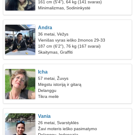
161 cm (5'4"), 64 kg (141 svaras)
Minimalizmas, Sodininkystė
Andra
36 metai, Vėžys
Vienišas vyras ieško žmonos 29-33
187 cm (6'2"), 76 kg (167 svarai)
Skaitymas, Graffiti
Icha
57 metai, Žuvys
Mėgstu istoriją ir gitarą
Delanggu
Tikra meilė
Vania
26 metai, Svarstyklės
Žavi moteris ieško pasimatymo
Delanggu, Indonezija