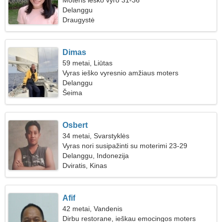
Moteris ieško vyro 31-36
Delanggu
Draugystė
Dimas
59 metai, Liūtas
Vyras ieško vyresnio amžiaus moters
Delanggu
Šeima
Osbert
34 metai, Svarstyklės
Vyras nori susipažinti su moterimi 23-29
Delanggu, Indonezija
Dviratis, Kinas
Afif
42 metai, Vandenis
Dirbu restorane, ieškau emocingos moters