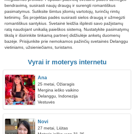
bendravimą, susirasti naujų draugų ir surengti romantiškus
pasimatymus. Sutiksite šimtus įdomių vartotojų, turinčių rimtų
ketinimų. Šis projektas padės susirasti sielos draugą ir užmegzti
romantiškus santykius. Svetainė leidžia išplėsti savo pažįstamų
ratą naudojant unikalią paieškos sistemą. Nustatykite pasimatymų
tikslą ir išsirinkite tinkamą partnerį didžiulėje anketų duomenų
bazėje. Prisijunkite prie nemokamos pažinčių svetainės Delanggu
vietiniams, užsieniečiams, turistams.
Vyrai ir moterys internetu
Ana
25 metai, Ožiaragis
Mergina ieško vaikino
Delanggu, Indonezija
Vestuvės
Novi
27 metai, Liūtas