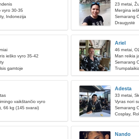
ndenis
23 metai, Ž
o vyro 30-35
Mergina ieš
y, Indonezija
Semarang C
Draugystė
Ariel
niai
46 metai, Ož
ris ieško vyro 35-42
Man reikia j
ty
Semarang Ci
lsis gamtoje
Trumpalaikia
Adesta
ūtas
33 metai, S
aimingo vaikštančio vyro
Vyras nori s
, 66 kg (145 svarai)
Semarang C
Cosplay, Ro
n
Nando