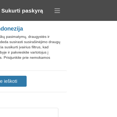
Sukurti paskyrą
ndonezija
iškų pasimatymų, draugystės ir
deda susirasti susirašinėjimo draugų
 susikurti įvairius filtrus, kad
e ir pakvieskite vartotojus į
is. Prisijunkite prie nemokamos