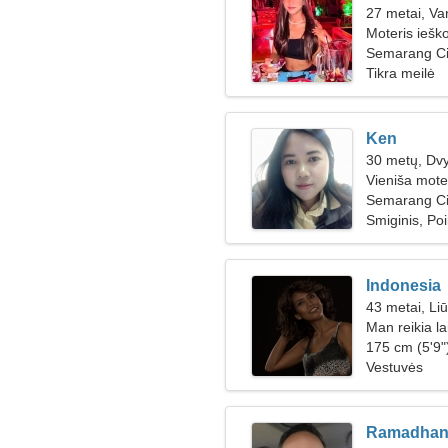
27 metai, Va
Moteris iešk
Semarang Cit
Tikra meilė
Ken
30 metų, Dvy
Vieniša mote
Semarang Ci
Smiginis, Poi
Indonesia
43 metai, Li
Man reikia l
175 cm (5'9")
Vestuvės
Ramadha