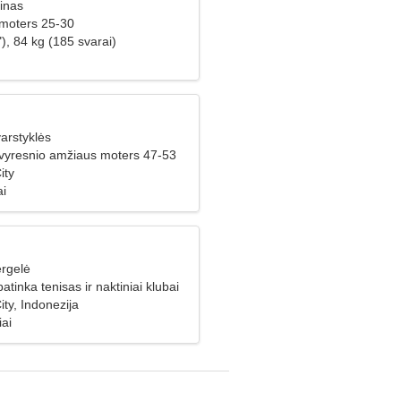
inas
 moters 25-30
), 84 kg (185 svarai)
arstyklės
 vyresnio amžiaus moters 47-53
ity
ai
rgelė
atinka tenisas ir naktiniai klubai
ty, Indonezija
iai