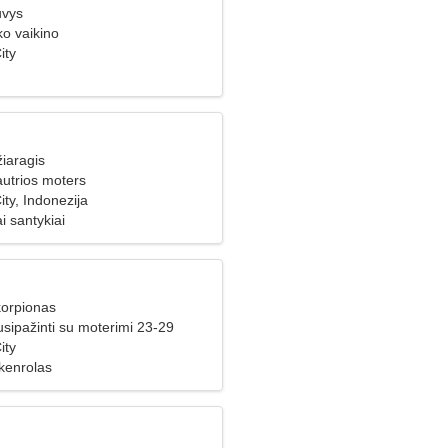
uvys
ko vaikino
ity
iaragis
autrios moters
ty, Indonezija
i santykiai
korpionas
usipažinti su moterimi 23-29
ity
kenrolas