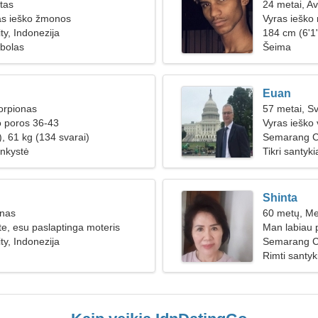
ūtas
24 metai, Av
as ieško žmonos
Vyras ieško
y, Indonezija
184 cm (6'1"
tbolas
Šeima
Euan
orpionas
57 metai, Sv
o poros 36-43
Vyras ieško
, 61 kg (134 svarai)
Semarang C
inkystė
Tikri santyki
Shinta
inas
60 metų, Me
e, esu paslaptinga moteris
Man labiau p
y, Indonezija
Semarang Ci
Rimti santyk