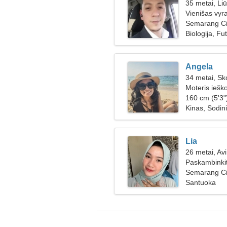
35 metai, Li
Vienišas vyr
Semarang Cit
Biologija, Fu
Angela
34 metai, Sk
Moteris iešk
160 cm (5'3")
Kinas, Sodin
Lia
26 metai, Av
Paskambinkit
Semarang Cit
Santuoka