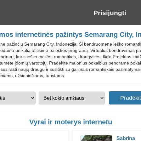
Prisijungti
s internetinės pažintys Semarang City, I
tinė pažinčių Semarang City, Indonezija. Ši bendruomenė ieško romant
odama unikalią atitikimo paieškos programą. Virtualus bendravimas pa
artnerį, kuris ieško meilės, romantikos, draugystės, flirto.Projektas leidžia
umėte įdomių vartotojų. Pradėkite malonius pokalbius bendrame pokalbyj
usirasti naujų draugų ir susitikti su galimais romantiškais pasimatyma
iniams, užsieniečiams, turistams.
Vyrai ir moterys internetu
Sabrina