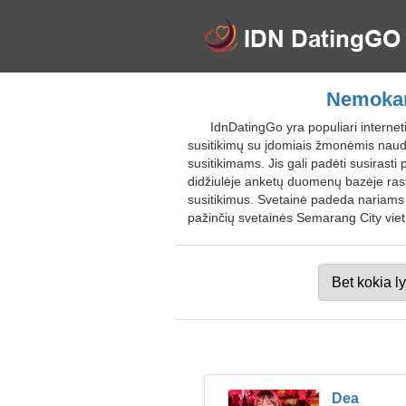
Nemokamo
IdnDatingGo yra populiari interne
susitikimų su įdomiais žmonėmis naud
susitikimams. Jis gali padėti susirasti p
didžiulėje anketų duomenų bazėje rast
susitikimus. Svetainė padeda nariams s
pažinčių svetainės Semarang City viet
Dea