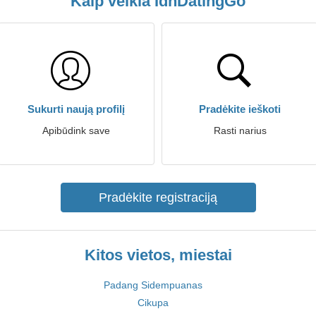
Kaip veikia IdnDatingGo
Sukurti naują profilį
Pradėkite ieškoti
Apibūdink save
Rasti narius
Pradėkite registraciją
Kitos vietos, miestai
Padang Sidempuanas
Cikupa