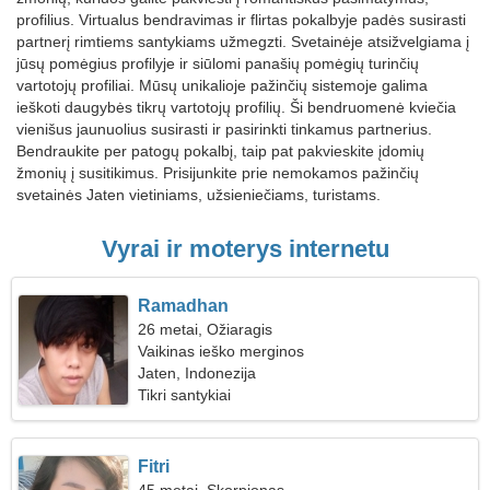
profilius. Virtualus bendravimas ir flirtas pokalbyje padės susirasti
partnerį rimtiems santykiams užmegzti. Svetainėje atsižvelgiama į
jūsų pomėgius profilyje ir siūlomi panašių pomėgių turinčių
vartotojų profiliai. Mūsų unikalioje pažinčių sistemoje galima
ieškoti daugybės tikrų vartotojų profilių. Ši bendruomenė kviečia
vienišus jaunuolius susirasti ir pasirinkti tinkamus partnerius.
Bendraukite per patogų pokalbį, taip pat pakvieskite įdomių
žmonių į susitikimus. Prisijunkite prie nemokamos pažinčių
svetainės Jaten vietiniams, užsieniečiams, turistams.
Vyrai ir moterys internetu
Ramadhan
26 metai, Ožiaragis
Vaikinas ieško merginos
Jaten, Indonezija
Tikri santykiai
Fitri