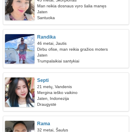
45 metai, Skorpionas
Man reikia dosnaus vyro šalia manęs
Jaten
Santuoka
Randika
46 metai, Jautis
Dirbu ofise, man reikia gražios moters
Jaten
Trumpalaikiai santykiai
Septi
21 metų, Vandenis
Mergina ieško vaikino
Jaten, Indonezija
Draugystė
Rama
32 metai, Šaulys