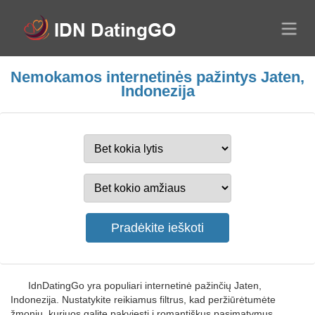
Nemokamos internetinės pažintys Jaten,
Indonezija
IdnDatingGo yra populiari internetinė pažinčių Jaten,
Indonezija. Nustatykite reikiamus filtrus, kad peržiūrėtumėte
žmonių, kuriuos galite pakviesti į romantiškus pasimatymus,