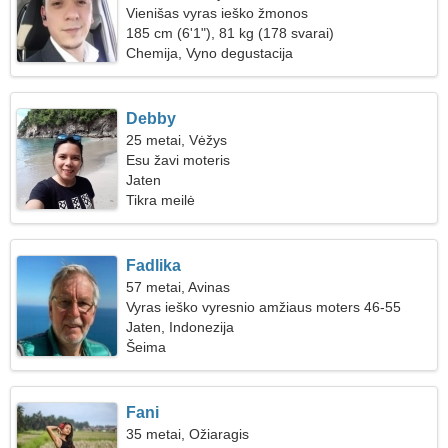
Vienišas vyras ieško žmonos
185 cm (6'1"), 81 kg (178 svarai)
Chemija, Vyno degustacija
Debby
25 metai, Vėžys
Esu žavi moteris
Jaten
Tikra meilė
Fadlika
57 metai, Avinas
Vyras ieško vyresnio amžiaus moters 46-55
Jaten, Indonezija
Šeima
Fani
35 metai, Ožiaragis