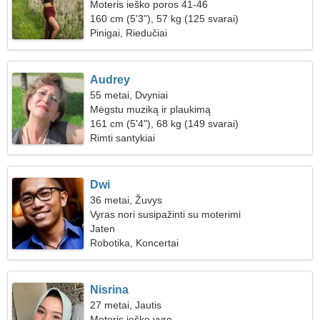
Moteris ieško poros 41-46
160 cm (5'3"), 57 kg (125 svarai)
Pinigai, Riedučiai
Audrey
55 metai, Dvyniai
Mėgstu muziką ir plaukimą
161 cm (5'4"), 68 kg (149 svarai)
Rimti santykiai
Dwi
36 metai, Žuvys
Vyras nori susipažinti su moterimi
Jaten
Robotika, Koncertai
Nisrina
27 metai, Jautis
Moteris ieško vyro