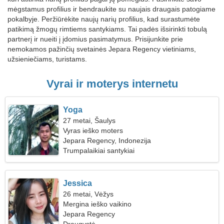
mėgstamus profilius ir bendraukite su naujais draugais patogiame
pokalbyje. Peržiūrėkite naujų narių profilius, kad surastumėte
patikimą žmogų rimtiems santykiams. Tai padės išsirinkti tobulą
partnerį ir nueiti į įdomius pasimatymus. Prisijunkite prie
nemokamos pažinčių svetainės Jepara Regency vietiniams,
užsieniečiams, turistams.
Vyrai ir moterys internetu
Yoga
27 metai, Šaulys
Vyras ieško moters
Jepara Regency, Indonezija
Trumpalaikiai santykiai
Jessica
26 metai, Vėžys
Mergina ieško vaikino
Jepara Regency