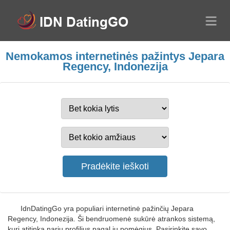
Nemokamos internetinės pažintys Jepara
Regency, Indonezija
IdnDatingGo yra populiari internetinė pažinčių Jepara
Regency, Indonezija. Ši bendruomenė sukūrė atrankos sistemą,
kuri atitinka narių profilius pagal jų pomėgius. Pasirinkite savo