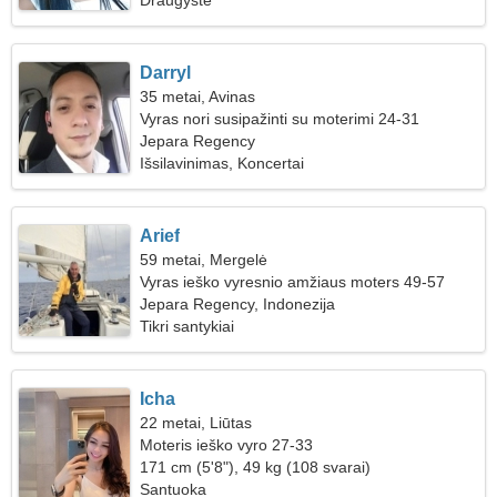
Draugystė
Darryl
35 metai, Avinas
Vyras nori susipažinti su moterimi 24-31
Jepara Regency
Išsilavinimas, Koncertai
Arief
59 metai, Mergelė
Vyras ieško vyresnio amžiaus moters 49-57
Jepara Regency, Indonezija
Tikri santykiai
Icha
22 metai, Liūtas
Moteris ieško vyro 27-33
171 cm (5'8"), 49 kg (108 svarai)
Santuoka