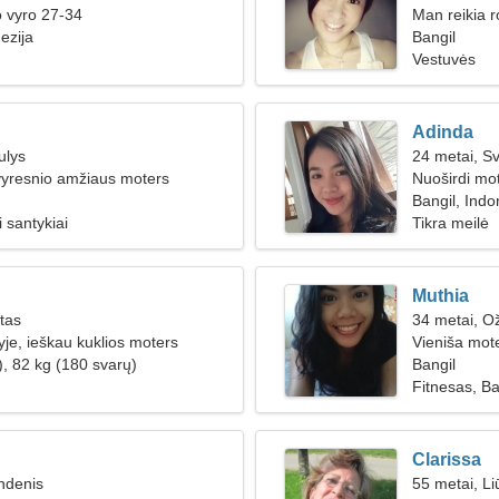
o vyro 27-34
Man reikia 
ezija
keliauti kart
Bangil
Vestuvės
Adinda
ulys
24 metai, Sv
vyresnio amžiaus moters
Nuoširdi mo
Bangil, Indo
 santykiai
Tikra meilė
Muthia
ūtas
34 metai, Ož
yje, ieškau kuklios moters
Vieniša mote
), 82 kg (180 svarų)
Bangil
Fitnesas, Ba
Clarissa
ndenis
55 metai, Li