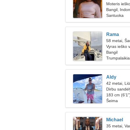
Moteris iešk
Bangil, Indon
Santuoka
Rama
58 metai, Ša
Vyras ieško 
Bangil
Trumpalaikiai
Aldy
42 metai, Li
Dirbu sandėl
183 cm (6'1"
Šeima
Michael
35 metai, Va