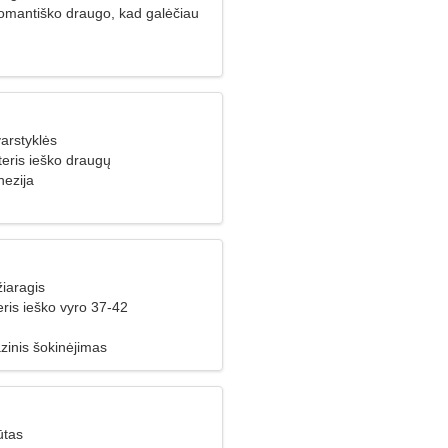
romantiško draugo, kad galėčiau
u
arstyklės
teris ieško draugų
nezija
iaragis
ris ieško vyro 37-42
zinis šokinėjimas
ūtas