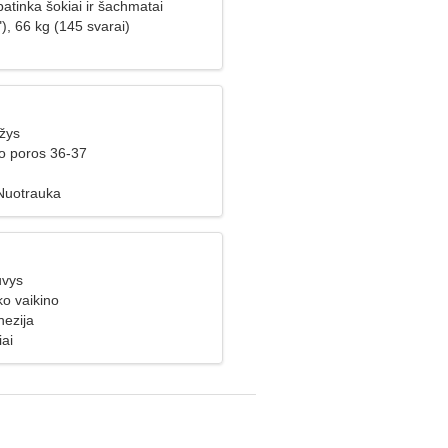
atinka šokiai ir šachmatai
), 66 kg (145 svarai)
žys
ko poros 36-37
Nuotrauka
uvys
ko vaikino
nezija
iai