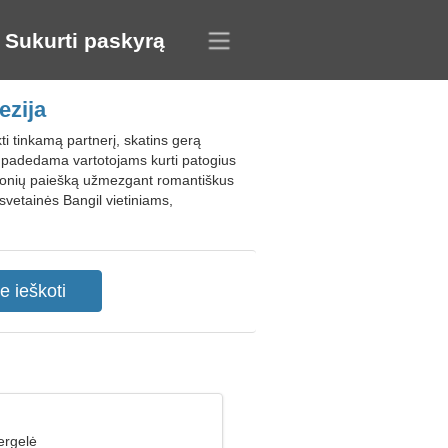
Sukurti paskyrą
ezija
ti tinkamą partnerį, skatins gerą
ir padedama vartotojams kurti patogius
mų žmonių paiešką užmezgant romantiškus
svetainės Bangil vietiniams,
ergelė