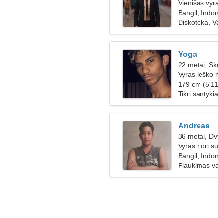
Vienišas vyr
Bangil, Indon
Diskoteka, V
Yoga
22 metai, Sk
Vyras ieško 
179 cm (5'11
Tikri santykia
Andreas
36 metai, Dv
Vyras nori su
Bangil, Indon
Plaukimas val