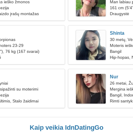
as ieško žmonos
Man labiau p
ezija
161 cm (5'4"
aizdo įrašų montažas
Draugystė
Shinta
orpionas
30 metų, Vė
moters 23-29
Moteris ieš
"), 76 kg (167 svarai)
Bangil
i
Hip-hopas, 
Nur
yniai
26 metai, Ž
sipažinti su moterimi
Mergina ieš
ezija
Bangil, Indo
timis, Stalo žaidimai
Rimti santyk
Kaip veikia IdnDatingGo