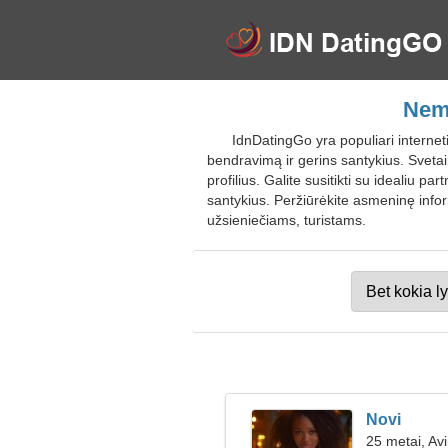
Nemo
IdnDatingGo yra populiari interneti
bendravimą ir gerins santykius. Svetai
profilius. Galite susitikti su idealiu 
santykius. Peržiūrėkite asmeninę infor
užsieniečiams, turistams.
Novi
25 metai, Av