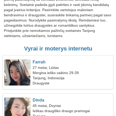
ketinimų. Svetainė padeda įgyti patirties ir rasti įdomių kandidatų
pagal įvairius kriterijus. Pasirinkite vartotojus maloniam
bendravimui ir draugystei, susiraskite tinkamą partnerį pagal savo
pageidavimus. Nurodykite pasimatymų tikslą. Remdamiesi tuo,
užmegzkite tvirtus draugystės ar romantiškus santykius.
Prisijunkite prie nemokamos pažinčių svetainės Tanjung
vietiniams, užsieniečiams, turistams.
Vyrai ir moterys internetu
Farrah
27 metai, Liūtas
Mergina ieško vaikino 29-39
Tanjung, Indonezija
Draugystė
Dinda
45 metai, Dvyniai
Ieškau draugiško draugo pramogai