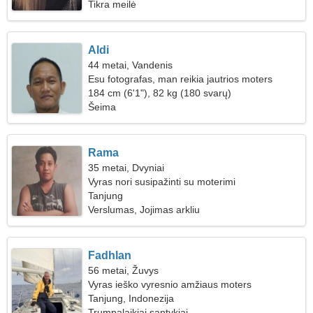
Tikra meilė
Aldi
44 metai, Vandenis
Esu fotografas, man reikia jautrios moters
184 cm (6'1"), 82 kg (180 svarų)
Šeima
Rama
35 metai, Dvyniai
Vyras nori susipažinti su moterimi
Tanjung
Verslumas, Jojimas arkliu
Fadhlan
56 metai, Žuvys
Vyras ieško vyresnio amžiaus moters
Tanjung, Indonezija
Trumpalaikiai santykiai