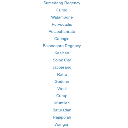
Sumedang Regency
Curug
Watampone
Purvodadis
Pelabuhanratu
Caringin
Bojonegoro Regency
Kasihan
Solok City
Jatibarang
Raha
Godean
Wedi
Curup
Muntilan
Baturaden
Rajapolah
Wangon