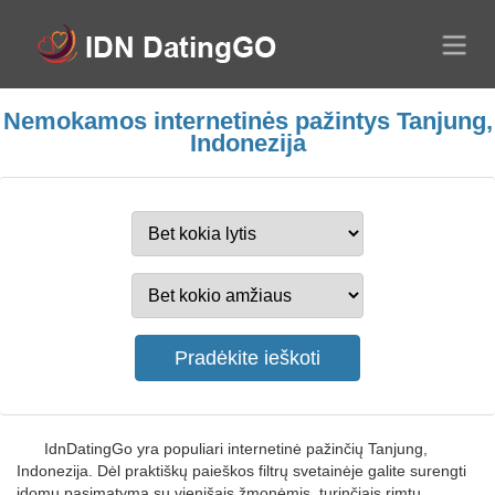
Nemokamos internetinės pažintys Tanjung,
Indonezija
IdnDatingGo yra populiari internetinė pažinčių Tanjung,
Indonezija. Dėl praktiškų paieškos filtrų svetainėje galite surengti
įdomų pasimatymą su vienišais žmonėmis, turinčiais rimtų