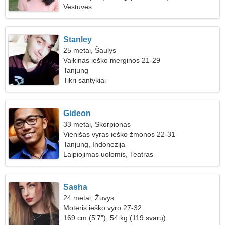
Vestuvės
Stanley
25 metai, Šaulys
Vaikinas ieško merginos 21-29
Tanjung
Tikri santykiai
Gideon
33 metai, Skorpionas
Vienišas vyras ieško žmonos 22-31
Tanjung, Indonezija
Laipiojimas uolomis, Teatras
Sasha
24 metai, Žuvys
Moteris ieško vyro 27-32
169 cm (5'7"), 54 kg (119 svarų)