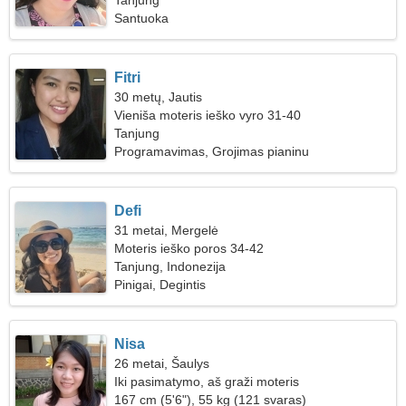
Tanjung
Santuoka
Fitri
30 metų, Jautis
Vieniša moteris ieško vyro 31-40
Tanjung
Programavimas, Grojimas pianinu
Defi
31 metai, Mergelė
Moteris ieško poros 34-42
Tanjung, Indonezija
Pinigai, Degintis
Nisa
26 metai, Šaulys
Iki pasimatymo, aš graži moteris
167 cm (5'6"), 55 kg (121 svaras)