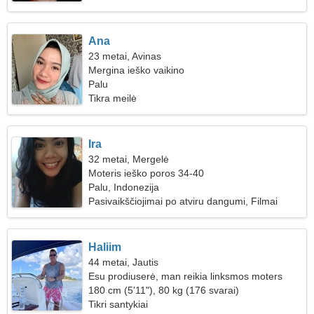
Ana
23 metai, Avinas
Mergina ieško vaikino
Palu
Tikra meilė
Ira
32 metai, Mergelė
Moteris ieško poros 34-40
Palu, Indonezija
Pasivaikščiojimai po atviru dangumi, Filmai
Haliim
44 metai, Jautis
Esu prodiuserė, man reikia linksmos moters
180 cm (5'11"), 80 kg (176 svarai)
Tikri santykiai