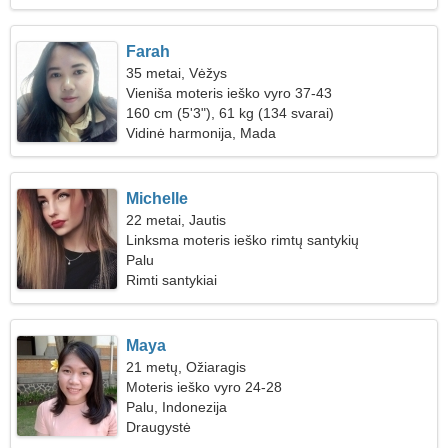
Farah
35 metai, Vėžys
Vieniša moteris ieško vyro 37-43
160 cm (5'3"), 61 kg (134 svarai)
Vidinė harmonija, Mada
Michelle
22 metai, Jautis
Linksma moteris ieško rimtų santykių
Palu
Rimti santykiai
Maya
21 metų, Ožiaragis
Moteris ieško vyro 24-28
Palu, Indonezija
Draugystė