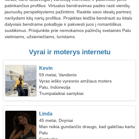
patinkančius profilius. Virtualus bendravimas padės rasti vienišų
jaunuolių perspektyviems pažintims. Raskite savo idealų partnerį
naršydami kitų narių profilius. Projektas leidžia bendrauti su kitais
dalyviais bendrame pokalbyje ir pakviesti juos į romantiškus
susitikimus. Prisijunkite prie nemokamos pažinčių svetainės Palu
vietiniams, užsieniečiams, turistams.
Vyrai ir moterys internetu
Kevin
59 metai, Vandenis
Vyras ieško vyresnio amžiaus moters
Palu, Indonezija
Trumpalaikiai santykiai
Linda
45 metai, Dvyniai
Man reikia gundančio draugo, kad galėčiau kartu
keliauti
Palu