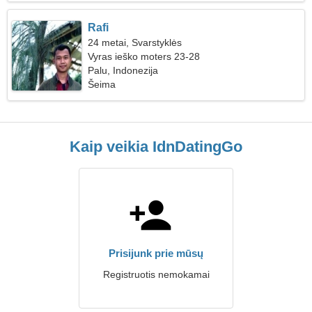
Rafi
24 metai, Svarstyklės
Vyras ieško moters 23-28
Palu, Indonezija
Šeima
Kaip veikia IdnDatingGo
Prisijunk prie mūsų
Registruotis nemokamai