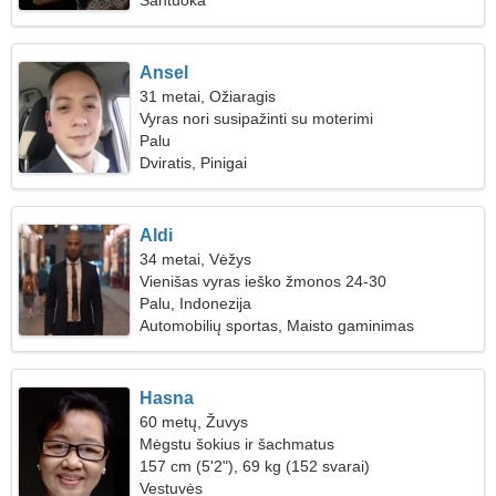
Santuoka
Ansel
31 metai, Ožiaragis
Vyras nori susipažinti su moterimi
Palu
Dviratis, Pinigai
Aldi
34 metai, Vėžys
Vienišas vyras ieško žmonos 24-30
Palu, Indonezija
Automobilių sportas, Maisto gaminimas
Hasna
60 metų, Žuvys
Mėgstu šokius ir šachmatus
157 cm (5'2"), 69 kg (152 svarai)
Vestuvės