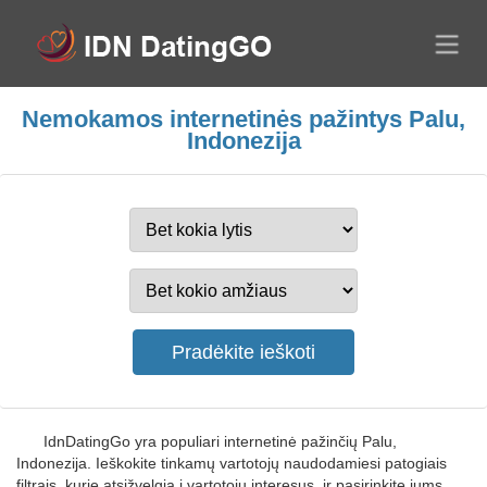
Nemokamos internetinės pažintys Palu,
Indonezija
IdnDatingGo yra populiari internetinė pažinčių Palu,
Indonezija. Ieškokite tinkamų vartotojų naudodamiesi patogiais
filtrais, kurie atsižvelgia į vartotojų interesus, ir pasirinkite jums