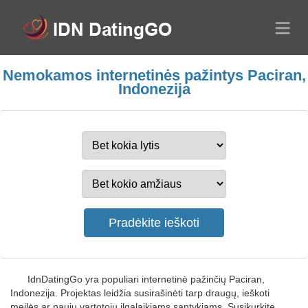
Nemokamos internetinės pažintys Paciran,
Indonezija
IdnDatingGo yra populiari internetinė pažinčių Paciran,
Indonezija. Projektas leidžia susirašinėti tarp draugų, ieškoti
meilės ar naujų vartotojų ilgalaikiams santykiams. Susikurkite