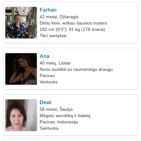
Farhan
42 metai, Ožiaragis
Dirbu kine, ieškau šaunios moters
182 cm (6'0"), 81 kg (178 svarai)
Tikri santykiai
Ana
40 metų, Liūtas
Noriu susitikti su raumeningu draugu
Paciran
Vestuvės
Dewi
58 metai, Šaulys
Mėgstu aerobiką ir baletą
Paciran, Indonezija
Santuoka