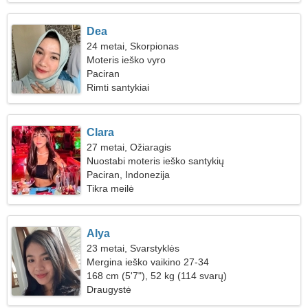
Dea
24 metai, Skorpionas
Moteris ieško vyro
Paciran
Rimti santykiai
Clara
27 metai, Ožiaragis
Nuostabi moteris ieško santykių
Paciran, Indonezija
Tikra meilė
Alya
23 metai, Svarstyklės
Mergina ieško vaikino 27-34
168 cm (5'7"), 52 kg (114 svarų)
Draugystė