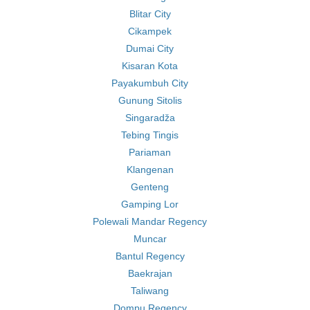
Blitar City
Cikampek
Dumai City
Kisaran Kota
Payakumbuh City
Gunung Sitolis
Singaradža
Tebing Tingis
Pariaman
Klangenan
Genteng
Gamping Lor
Polewali Mandar Regency
Muncar
Bantul Regency
Baekrajan
Taliwang
Dompu Regency