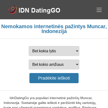
Nemokamos internetinės pažintys Muncar,
Indonezija
IdnDatingGo yra populiari internetinė pažinčių Muncar,
Indonezija. Svetainėje galite ieškoti ir peržiūrėti kitų vartotojų,
kurie nori užmegzti prasmingus santykius, profilius. Paslauga