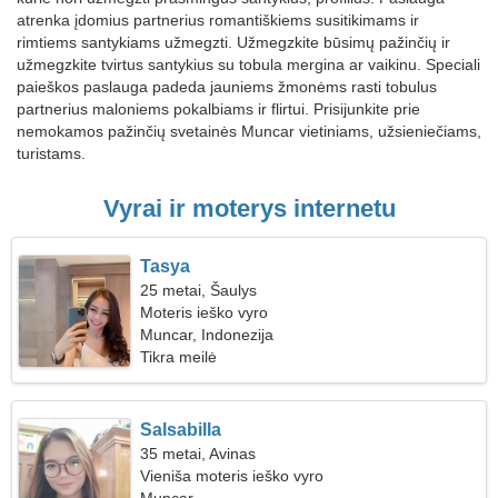
atrenka įdomius partnerius romantiškiems susitikimams ir
rimtiems santykiams užmegzti. Užmegzkite būsimų pažinčių ir
užmegzkite tvirtus santykius su tobula mergina ar vaikinu. Speciali
paieškos paslauga padeda jauniems žmonėms rasti tobulus
partnerius maloniems pokalbiams ir flirtui. Prisijunkite prie
nemokamos pažinčių svetainės Muncar vietiniams, užsieniečiams,
turistams.
Vyrai ir moterys internetu
Tasya
25 metai, Šaulys
Moteris ieško vyro
Muncar, Indonezija
Tikra meilė
Salsabilla
35 metai, Avinas
Vieniša moteris ieško vyro