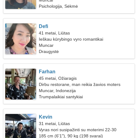
Muncar
Psichologija, Sėkmė
Defi
41 metai, Liūtas
Ieškau kūrybingo vyro romantikai
Muncar
Draugystė
Farhan
45 metai, Ožiaragis
Dirbu restorane, man reikia žavios moters
Muncar, Indonezija
Trumpalaikiai santykiai
Kevin
31 metai, Liūtas
Vyras nori susipažinti su moterimi 22-30
185 cm (6'1"), 90 kg (198 svarai)