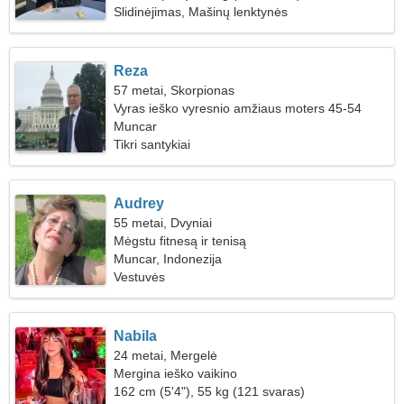
Slidinėjimas, Mašinų lenktynės
Reza
57 metai, Skorpionas
Vyras ieško vyresnio amžiaus moters 45-54
Muncar
Tikri santykiai
Audrey
55 metai, Dvyniai
Mėgstu fitnesą ir tenisą
Muncar, Indonezija
Vestuvės
Nabila
24 metai, Mergelė
Mergina ieško vaikino
162 cm (5'4"), 55 kg (121 svaras)