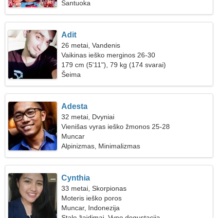
Santuoka
Adit
26 metai, Vandenis
Vaikinas ieško merginos 26-30
179 cm (5'11"), 79 kg (174 svarai)
Šeima
Adesta
32 metai, Dvyniai
Vienišas vyras ieško žmonos 25-28
Muncar
Alpinizmas, Minimalizmas
Cynthia
33 metai, Skorpionas
Moteris ieško poros
Muncar, Indonezija
Stalo žaidimai, Vyno degustacija