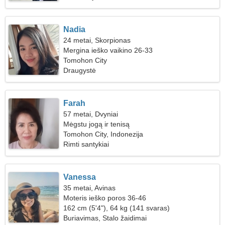
Nadia
24 metai, Skorpionas
Mergina ieško vaikino 26-33
Tomohon City
Draugystė
Farah
57 metai, Dvyniai
Mėgstu jogą ir tenisą
Tomohon City, Indonezija
Rimti santykiai
Vanessa
35 metai, Avinas
Moteris ieško poros 36-46
162 cm (5'4"), 64 kg (141 svaras)
Buriavimas, Stalo žaidimai