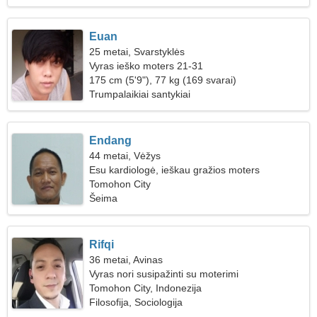
Euan
25 metai, Svarstyklės
Vyras ieško moters 21-31
175 cm (5'9"), 77 kg (169 svarai)
Trumpalaikiai santykiai
Endang
44 metai, Vėžys
Esu kardiologė, ieškau gražios moters
Tomohon City
Šeima
Rifqi
36 metai, Avinas
Vyras nori susipažinti su moterimi
Tomohon City, Indonezija
Filosofija, Sociologija