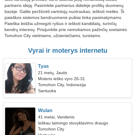
partnerio idėją. Pasirinkite partnerius didelėje profilių duomenų
bazėje. Galite peržiūrėti vartotojų nuotraukas, ieškoti meilės. Ši
paieškos sistemos bendruomenė puikiai tinka pasimatymams.
Paieška leidžia užmegzti ryšius ir ieškoti kandidatų, turinčių
bendrų interesų. Prisijunkite prie nemokamos pažinčių svetainės
Tomohon City vietiniams, užsieniečiams, turistams.
Vyrai ir moterys internetu
Tyas
21 metų, Jautis
Moteris ieško vyro 26-31
Tomohon City, Indonezija
Santuoka
Wulan
41 metai, Vandenis
Ieškau laimingo stovyklavimo draugo
Tomohon City