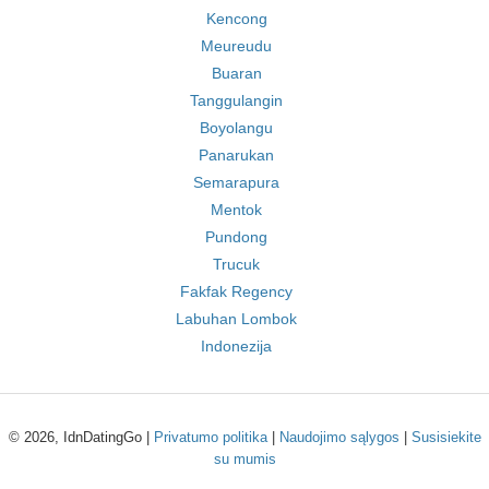
Kencong
Meureudu
Buaran
Tanggulangin
Boyolangu
Panarukan
Semarapura
Mentok
Pundong
Trucuk
Fakfak Regency
Labuhan Lombok
Indonezija
© 2026, IdnDatingGo |
Privatumo politika
|
Naudojimo sąlygos
|
Susisiekite
su mumis