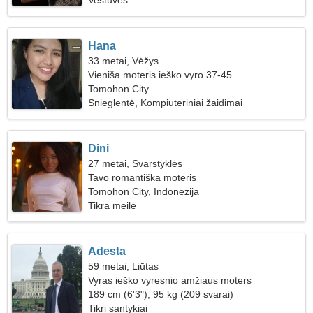
Vestuvės
Hana
33 metai, Vėžys
Vieniša moteris ieško vyro 37-45
Tomohon City
Snieglentė, Kompiuteriniai žaidimai
Dini
27 metai, Svarstyklės
Tavo romantiška moteris
Tomohon City, Indonezija
Tikra meilė
Adesta
59 metai, Liūtas
Vyras ieško vyresnio amžiaus moters
189 cm (6'3"), 95 kg (209 svarai)
Tikri santykiai