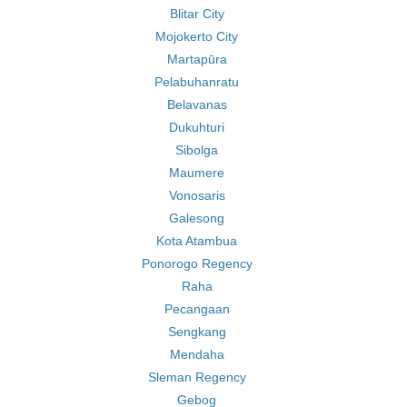
Blitar City
Mojokerto City
Martapūra
Pelabuhanratu
Belavanas
Dukuhturi
Sibolga
Maumere
Vonosaris
Galesong
Kota Atambua
Ponorogo Regency
Raha
Pecangaan
Sengkang
Mendaha
Sleman Regency
Gebog