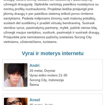
užmegzti draugystę. Išplėskite vartotojų paieškos nustatymus su
norimų profilių nuotraukomis. Projektas leidžia prisijungti prie
įdomių draugų ir per paieškos sistemą ieškoti poros rimtiems
santykiams. Padeda milijonams žmonių rasti malonių pokalbių,
susitarti dėl susitikimų ir pradėti virtualų bendravimą. Susirask
vienišus vyrus, pasimatymų partnerę, mylėk, pažink vienas kitą,
užmegk naujus santykius, susituok, pasimatyk ir susirask draugų.
Prisijunkite prie nemokamos pažinčių svetainės Sorong City
vietiniams, užsieniečiams, turistams.
Vyrai ir moterys internetu
Andri
26 metai, Dvyniai
Vyras ieško moters 21-30
Sorong City, Indonezija
Šeima
Ansel