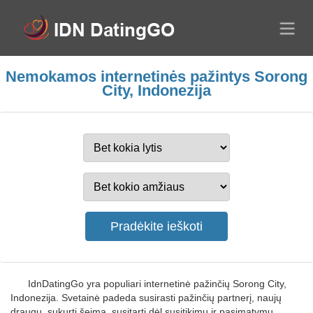
Nemokamos internetinės pažintys Sorong
City, Indonezija
IdnDatingGo yra populiari internetinė pažinčių Sorong City,
Indonezija. Svetainė padeda susirasti pažinčių partnerį, naujų
draugų, sukurti šeimą, susitarti dėl susitikimų ir pasimatymų,