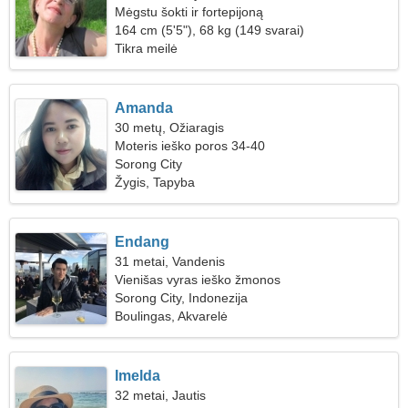
Mėgstu šokti ir fortepijoną
164 cm (5'5"), 68 kg (149 svarai)
Tikra meilė
Amanda
30 metų, Ožiaragis
Moteris ieško poros 34-40
Sorong City
Žygis, Tapyba
Endang
31 metai, Vandenis
Vienišas vyras ieško žmonos
Sorong City, Indonezija
Boulingas, Akvarelė
Imelda
32 metai, Jautis