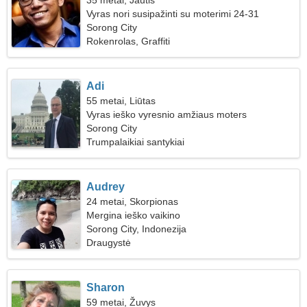
35 metai, Jautis
Vyras nori susipažinti su moterimi 24-31
Sorong City
Rokenrolas, Graffiti
Adi
55 metai, Liūtas
Vyras ieško vyresnio amžiaus moters
Sorong City
Trumpalaikiai santykiai
Audrey
24 metai, Skorpionas
Mergina ieško vaikino
Sorong City, Indonezija
Draugystė
Sharon
59 metai, Žuvys