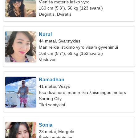
Vieniša moteris ieško vyro
160 cm (5'3"), 56 kg (123 svarai)
Degintis, Dviratis
Nurul
44 metai, Svarstyklės
Man reikia ištikimo vyro visam gyvenimui
169 cm (5'7"), 69 kg (152 svarai)
Vestuvės
Ramadhan
41 metai, Vėžys
Esu dizainerė, man reikia žaismingos moters
Sorong City
Tikri santykiai
Sonia
23 metai, Mergelė
Švelni moteris tau