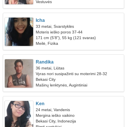
Vestuvės
Icha
33 metai, Svarstyklės
Moteris ieško poros 37-44
171 cm (5'8"), 55 kg (121 svaras)
Meilė, Fizika
Randika
36 metai, Liūtas
Vyras nori susipažinti su moterimi 28-32
Bekasi City
Mašinų lenktynės, Augintiniai
Ken
24 metai, Vandenis
Mergina ieško vaikino
Bekasi City, Indonezija
Rimti santykiai