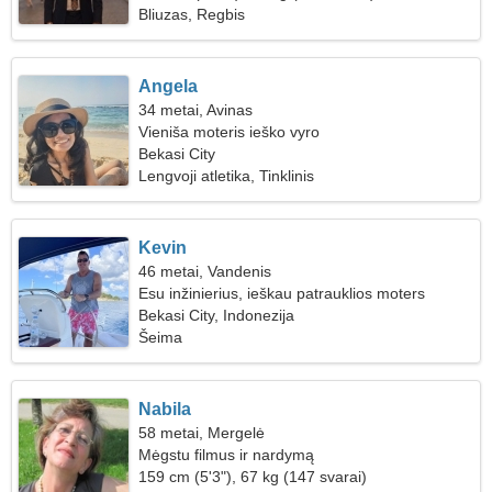
Bliuzas, Regbis
Angela
34 metai, Avinas
Vieniša moteris ieško vyro
Bekasi City
Lengvoji atletika, Tinklinis
Kevin
46 metai, Vandenis
Esu inžinierius, ieškau patrauklios moters
Bekasi City, Indonezija
Šeima
Nabila
58 metai, Mergelė
Mėgstu filmus ir nardymą
159 cm (5'3"), 67 kg (147 svarai)