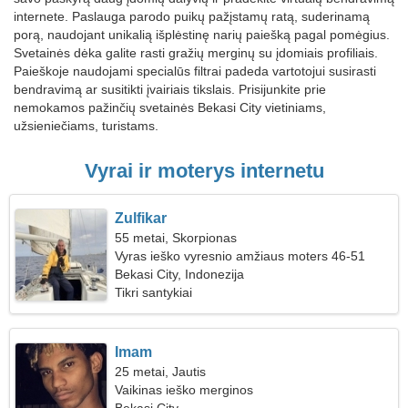
internete. Paslauga parodo puikų pažįstamų ratą, suderinamą
porą, naudojant unikalią išplėstinę narių paiešką pagal pomėgius.
Svetainės dėka galite rasti gražių merginų su įdomiais profiliais.
Paieškoje naudojami specialūs filtrai padeda vartotojui susirasti
bendravimą ar susitikti įvairiais tikslais. Prisijunkite prie
nemokamos pažinčių svetainės Bekasi City vietiniams,
užsieniečiams, turistams.
Vyrai ir moterys internetu
Zulfikar
55 metai, Skorpionas
Vyras ieško vyresnio amžiaus moters 46-51
Bekasi City, Indonezija
Tikri santykiai
Imam
25 metai, Jautis
Vaikinas ieško merginos