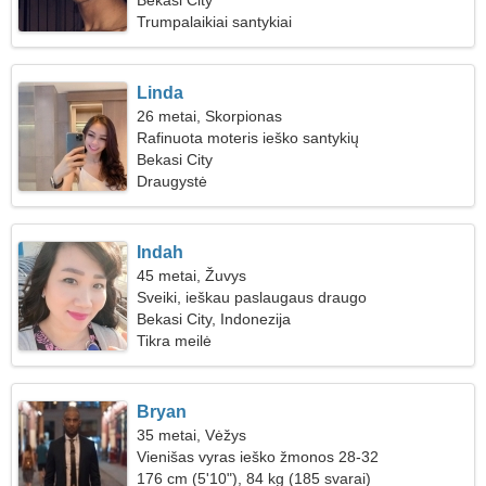
Bekasi City
Trumpalaikiai santykiai
Linda
26 metai, Skorpionas
Rafinuota moteris ieško santykių
Bekasi City
Draugystė
Indah
45 metai, Žuvys
Sveiki, ieškau paslaugaus draugo
Bekasi City, Indonezija
Tikra meilė
Bryan
35 metai, Vėžys
Vienišas vyras ieško žmonos 28-32
176 cm (5'10"), 84 kg (185 svarai)