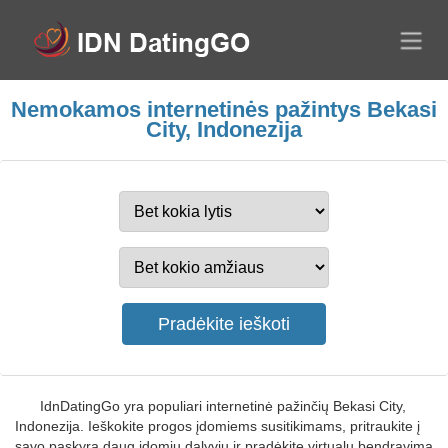
Nemokamos internetinės pažintys Bekasi
City, Indonezija
IdnDatingGo yra populiari internetinė pažinčių Bekasi City,
Indonezija. Ieškokite progos įdomiems susitikimams, pritraukite į
savo paskyrą daug įdomių dalyvių ir pradėkite virtualų bendravimą