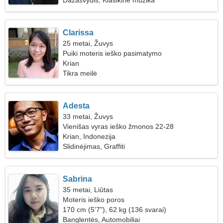
Dažasvydis, Klasikinė muzika
Clarissa
25 metai, Žuvys
Puiki moteris ieško pasimatymo
Krian
Tikra meilė
Adesta
33 metai, Žuvys
Vienišas vyras ieško žmonos 22-28
Krian, Indonezija
Slidinėjimas, Graffiti
Sabrina
35 metai, Liūtas
Moteris ieško poros
170 cm (5'7"), 62 kg (136 svarai)
Banglentės, Automobiliai