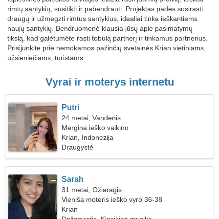
rimtų santykių, susitikti ir pabendrauti. Projektas padės susirasti
draugų ir užmegzti rimtus santykius, idealiai tinka ieškantiems
naujų santykių. Bendruomenė klausia jūsų apie pasimatymų
tikslą, kad galėtumėte rasti tobulą partnerį ir tinkamus partnerius.
Prisijunkite prie nemokamos pažinčių svetainės Krian vietiniams,
užsieniečiams, turistams.
Vyrai ir moterys internetu
Putri
24 metai, Vandenis
Mergina ieško vaikino
Krian, Indonezija
Draugystė
Sarah
31 metai, Ožiaragis
Vieniša moteris ieško vyro 36-38
Krian