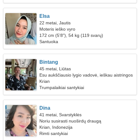
Elsa
22 metai, Jautis
Moteris ieško vyro
172 cm (5'8"), 54 kg (119 svarų)
Santuoka
Bintang
45 metai, Liūtas
Esu aukščiausio lygio vadovė, ieškau aistringos
moters
Krian
Trumpalaikiai santykiai
Dina
41 metai, Svarstyklės
Noriu susirasti nuoširdų draugą
Krian, Indonezija
Rimti santykiai