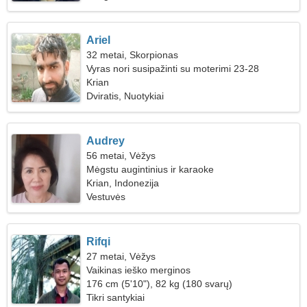
Ariel
32 metai, Skorpionas
Vyras nori susipažinti su moterimi 23-28
Krian
Dviratis, Nuotykiai
Audrey
56 metai, Vėžys
Mėgstu augintinius ir karaoke
Krian, Indonezija
Vestuvės
Rifqi
27 metai, Vėžys
Vaikinas ieško merginos
176 cm (5'10"), 82 kg (180 svarų)
Tikri santykiai