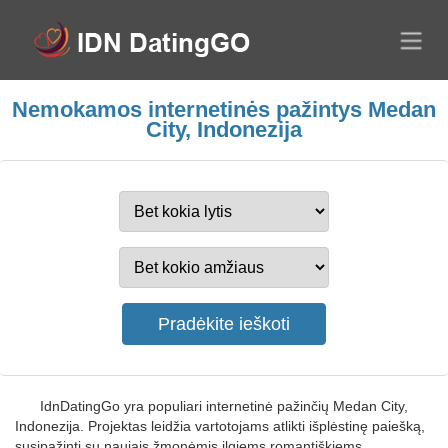
Nemokamos internetinės pažintys Medan
City, Indonezija
IdnDatingGo yra populiari internetinė pažinčių Medan City,
Indonezija. Projektas leidžia vartotojams atlikti išplėstinę paiešką,
susipažinti su naujais žmonėmis ilgiems romantiškiems