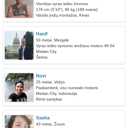
Vienišas vyras ieško žmonos
176 cm (5'10"), 86 kg (189 svarai)
Vaizdo įrašų montažas, Kinas
Hanif
59 metai, Mergelė
Vyras ieško vyresnio amžiaus moters 49-54
Medan City
Šeima
Novi
25 metai, Vėžys
Paskambink, esu nuostabi moteris
Medan City, Indonezija
Rimti santykiai
Sasha
43 metai, Žuvys