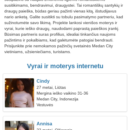
susitikimams, bendravimui, draugystei. Tai romantiškų santykių ir
draugų paieška, būdas geriau pažinti vienas kitą, išstudijavus
nario anketą. Galite susitikti su tobulu pasimatymo partneriu, kad
sužinotumėte savo likimą. Projekte lankosi vienišos moterys ir
vyrai, kurie ieško draugų, naudodami paprastą paieškos įrankį.
Būsimas partneris suras profilius, idealiai tinkančius naujoms
pažintims ir pokalbiams, kad galėtumėte patogiai bendrauti.
Prisijunkite prie nemokamos pažinčių svetainės Medan City
vietiniams, užsieniečiams, turistams.
Vyrai ir moterys internetu
Cindy
27 metai, Liūtas
Mergina ieško vaikino 31-36
Medan City, Indonezija
Vestuvės
Annisa