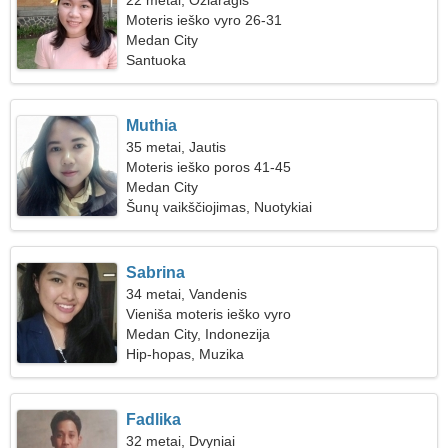
22 metai, Ožiaragis
Moteris ieško vyro 26-31
Medan City
Santuoka
Muthia
35 metai, Jautis
Moteris ieško poros 41-45
Medan City
Šunų vaikščiojimas, Nuotykiai
Sabrina
34 metai, Vandenis
Vieniša moteris ieško vyro
Medan City, Indonezija
Hip-hopas, Muzika
Fadlika
32 metai, Dvyniai