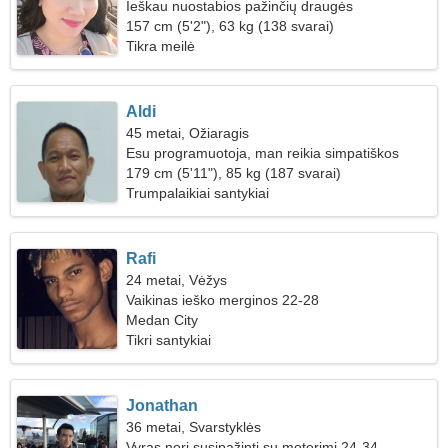
Ieškau nuostabios pažinčių draugės
157 cm (5'2"), 63 kg (138 svarai)
Tikra meilė
Aldi
45 metai, Ožiaragis
Esu programuotoja, man reikia simpatiškos
moters
179 cm (5'11"), 85 kg (187 svarai)
Trumpalaikiai santykiai
Rafi
24 metai, Vėžys
Vaikinas ieško merginos 22-28
Medan City
Tikri santykiai
Jonathan
36 metai, Svarstyklės
Vyras nori susipažinti su moterimi 24-34