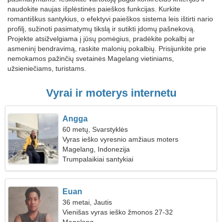
naudokite naujas išplėstinės paieškos funkcijas. Kurkite
romantiškus santykius, o efektyvi paieškos sistema leis ištirti nario
profilį, sužinoti pasimatymų tikslą ir sutikti įdomų pašnekovą.
Projekte atsižvelgiama į jūsų pomėgius, pradėkite pokalbį ar
asmeninį bendravimą, raskite malonių pokalbių. Prisijunkite prie
nemokamos pažinčių svetainės Magelang vietiniams,
užsieniečiams, turistams.
Vyrai ir moterys internetu
Angga
60 metų, Svarstyklės
Vyras ieško vyresnio amžiaus moters
Magelang, Indonezija
Trumpalaikiai santykiai
Euan
36 metai, Jautis
Vienišas vyras ieško žmonos 27-32