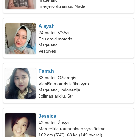
Magelang
Interjero dizainas, Mada
Aisyah
24 metai, Vėžys
Esu drovi moteris
Magelang
Vestuvės
Farrah
33 metai, Ožiaragis
Vieniša moteris ieško vyro
Magelang, Indonezija
Jojimas arkliu, Str
Jessica
42 metai, Žuvys
Man reikia raumeningo vyro šeimai
162 cm (5'4"), 68 kg (149 svarai)