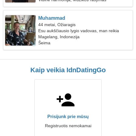
Muhammad
44 metai, Ožiaragis
Esu aukščiausio lygio vadovas, man reikia
šviesios moters
Magelang, Indonezija
Šeima
Kaip veikia IdnDatingGo
Prisijunk prie mūsų
Registruotis nemokamai