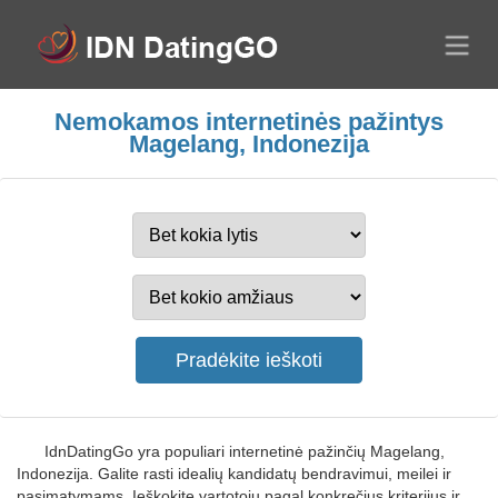
Nemokamos internetinės pažintys
Magelang, Indonezija
IdnDatingGo yra populiari internetinė pažinčių Magelang,
Indonezija. Galite rasti idealių kandidatų bendravimui, meilei ir
pasimatymams. Ieškokite vartotojų pagal konkrečius kriterijus ir