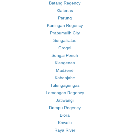
Batang Regency
Klatenas
Parung
Kuningan Regency
Prabumulih City
Sungailiatas
Grogol
Sungai Penuh
Klangenan
Madženė
Kabanjahe
Tulungagungas
Lamongan Regency
Jatiwangi
Dompu Regency
Blora
Kawalu
Raya River