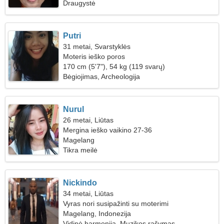
Draugystė
Putri
31 metai, Svarstyklės
Moteris ieško poros
170 cm (5'7"), 54 kg (119 svarų)
Bėgiojimas, Archeologija
Nurul
26 metai, Liūtas
Mergina ieško vaikino 27-36
Magelang
Tikra meilė
Nickindo
34 metai, Liūtas
Vyras nori susipažinti su moterimi
Magelang, Indonezija
Vidinė harmonija, Muzikos rašymas