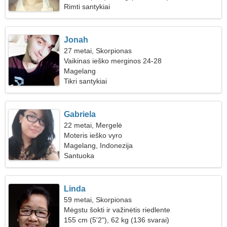
Rimti santykiai
Jonah
27 metai, Skorpionas
Vaikinas ieško merginos 24-28
Magelang
Tikri santykiai
Gabriela
22 metai, Mergelė
Moteris ieško vyro
Magelang, Indonezija
Santuoka
Linda
59 metai, Skorpionas
Mėgstu šokti ir važinėtis riedlente
155 cm (5'2"), 62 kg (136 svarai)