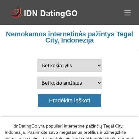
Nemokamos internetinės pažintys Tegal
City, Indonezija
IdnDatingGo yra populiari internetinė pažinčių Tegal City,
Indonezija. Pasirinkite savo mėgstamus profilius ir užmegzkite
virtualias pažintis su jų vartotojais, kad sutiktumėte idealų partnerį.