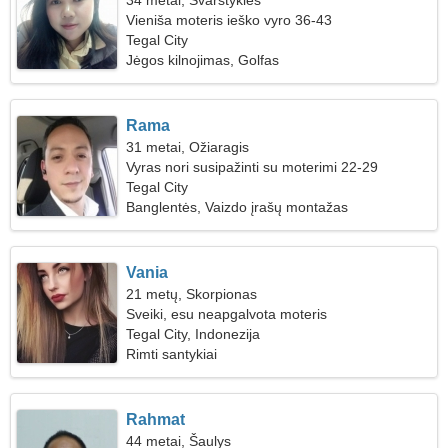
34 metai, Svarstyklės
Vieniša moteris ieško vyro 36-43
Tegal City
Jėgos kilnojimas, Golfas
Rama
31 metai, Ožiaragis
Vyras nori susipažinti su moterimi 22-29
Tegal City
Banglentės, Vaizdo įrašų montažas
Vania
21 metų, Skorpionas
Sveiki, esu neapgalvota moteris
Tegal City, Indonezija
Rimti santykiai
Rahmat
44 metai, Šaulys