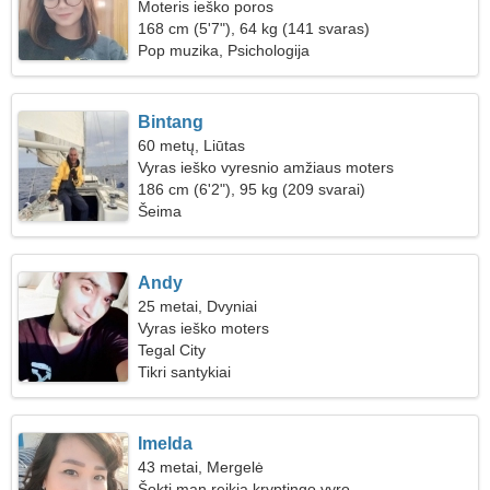
Moteris ieško poros
168 cm (5'7"), 64 kg (141 svaras)
Pop muzika, Psichologija
Bintang
60 metų, Liūtas
Vyras ieško vyresnio amžiaus moters
186 cm (6'2"), 95 kg (209 svarai)
Šeima
Andy
25 metai, Dvyniai
Vyras ieško moters
Tegal City
Tikri santykiai
Imelda
43 metai, Mergelė
Šokti man reikia kryptingo vyro