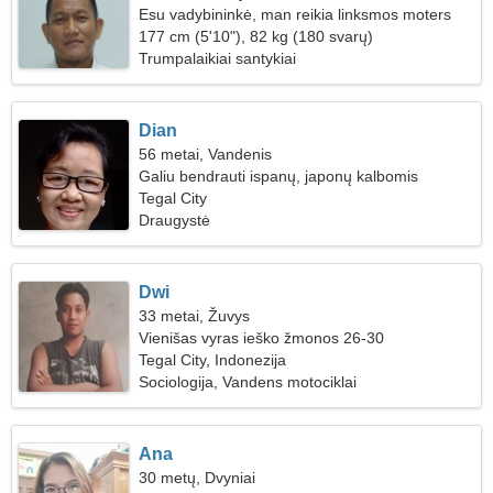
Esu vadybininkė, man reikia linksmos moters
177 cm (5'10"), 82 kg (180 svarų)
Trumpalaikiai santykiai
Dian
56 metai, Vandenis
Galiu bendrauti ispanų, japonų kalbomis
Tegal City
Draugystė
Dwi
33 metai, Žuvys
Vienišas vyras ieško žmonos 26-30
Tegal City, Indonezija
Sociologija, Vandens motociklai
Ana
30 metų, Dvyniai