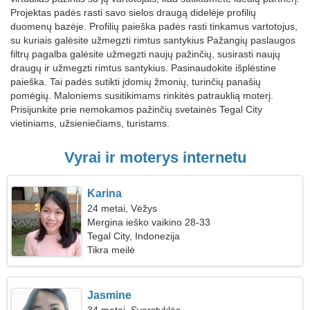
Projektas padės rasti savo sielos draugą didelėje profilių
duomenų bazėje. Profilių paieška padės rasti tinkamus vartotojus,
su kuriais galėsite užmegzti rimtus santykius Pažangių paslaugos
filtrų pagalba galėsite užmegzti naujų pažinčių, susirasti naujų
draugų ir užmegzti rimtus santykius. Pasinaudokite išplėstine
paieška. Tai padės sutikti įdomių žmonių, turinčių panašių
pomėgių. Maloniems susitikimams rinkitės patrauklią moterį.
Prisijunkite prie nemokamos pažinčių svetainės Tegal City
vietiniams, užsieniečiams, turistams.
Vyrai ir moterys internetu
Karina
24 metai, Vėžys
Mergina ieško vaikino 28-33
Tegal City, Indonezija
Tikra meilė
Jasmine