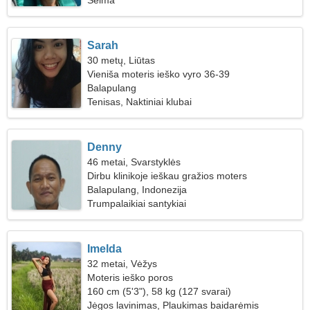
Šeima
Sarah
30 metų, Liūtas
Vieniša moteris ieško vyro 36-39
Balapulang
Tenisas, Naktiniai klubai
Denny
46 metai, Svarstyklės
Dirbu klinikoje ieškau gražios moters
Balapulang, Indonezija
Trumpalaikiai santykiai
Imelda
32 metai, Vėžys
Moteris ieško poros
160 cm (5'3"), 58 kg (127 svarai)
Jėgos lavinimas, Plaukimas baidarėmis