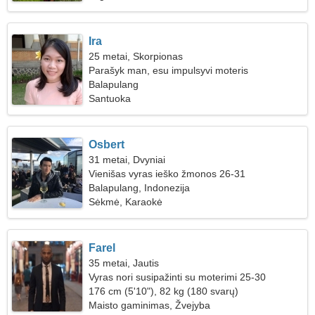
Ira
25 metai, Skorpionas
Parašyk man, esu impulsyvi moteris
Balapulang
Santuoka
Osbert
31 metai, Dvyniai
Vienišas vyras ieško žmonos 26-31
Balapulang, Indonezija
Sėkmė, Karaokė
Farel
35 metai, Jautis
Vyras nori susipažinti su moterimi 25-30
176 cm (5'10"), 82 kg (180 svarų)
Maisto gaminimas, Žvejyba