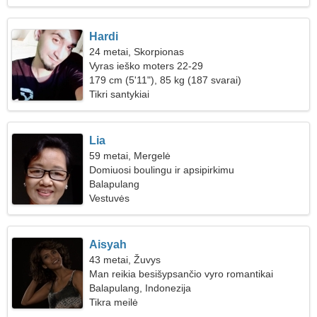
Hardi
24 metai, Skorpionas
Vyras ieško moters 22-29
179 cm (5'11"), 85 kg (187 svarai)
Tikri santykiai
Lia
59 metai, Mergelė
Domiuosi boulingu ir apsipirkimu
Balapulang
Vestuvės
Aisyah
43 metai, Žuvys
Man reikia besišypsančio vyro romantikai
Balapulang, Indonezija
Tikra meilė