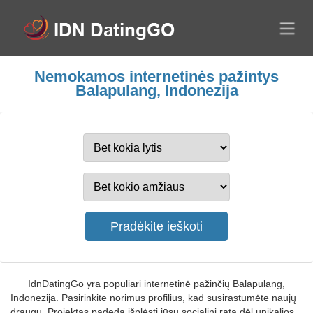
Nemokamos internetinės pažintys
Balapulang, Indonezija
IdnDatingGo yra populiari internetinė pažinčių Balapulang,
Indonezija. Pasirinkite norimus profilius, kad susirastumėte naujų
draugų. Projektas padeda išplėsti jūsų socialinį ratą dėl unikalios