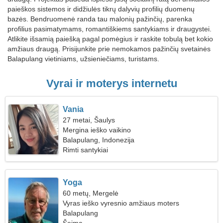
paieškos sistemos ir didžiulės tikrų dalyvių profilių duomenų
bazės. Bendruomenė randa tau malonių pažinčių, parenka
profilius pasimatymams, romantiškiems santykiams ir draugystei.
Atlikite išsamią paiešką pagal pomėgius ir raskite tobulą bet kokio
amžiaus draugą. Prisijunkite prie nemokamos pažinčių svetainės
Balapulang vietiniams, užsieniečiams, turistams.
Vyrai ir moterys internetu
Vania
27 metai, Šaulys
Mergina ieško vaikino
Balapulang, Indonezija
Rimti santykiai
Yoga
60 metų, Mergelė
Vyras ieško vyresnio amžiaus moters
Balapulang