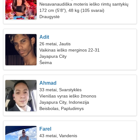
Nesavanaudiška moteris ieško rimtų santykių
172 cm (5'8"), 48 kg (105 svarai)
Draugystė
Adit
26 metai, Jautis
Vaikinas ieško merginos 22-31
Jayapura City
Šeima
Ahmad
33 metai, Svarstyklės
Vienišas vyras ieško žmonos
Jayapura City, Indonezija
Beisbolas, Papludimys
Farel
43 metai, Vandenis