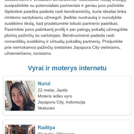
susipažinkite su potencialiais partneriais ir geriau juos pažinkite.
Išplėstinė paieška padeda rasti bendraminčių, kurie idealiai tinka
rimtiems santykiams užmegzti. Įkelkite nuotrauką ir nurodykite
susitikimo tikslą, kad pradėtumėte tobulo partnerio paieškas.
Pasirinkite jums patinkantį profilį ir per patogų pokalbį užmegzkite
įdomių pažinčių su vartotojais. Bendruomenė padeda rasti
romantiškų susitikimų ir virtualių pokalbių partnerių. Prisijunkite
prie nemokamos pažinčių svetainės Jayapura City vietiniams,
užsieniečiams, turistams.
Vyrai ir moterys internetu
Nurul
22 metai, Jautis
Moteris ieško vyro
Jayapura City, Indonezija
Vestuvės
Raditya