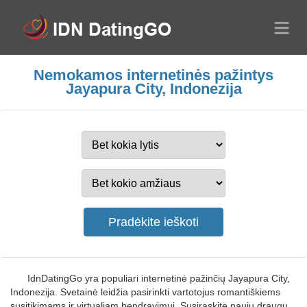
Nemokamos internetinės pažintys
Jayapura City, Indonezija
IdnDatingGo yra populiari internetinė pažinčių Jayapura City,
Indonezija. Svetainė leidžia pasirinkti vartotojus romantiškiems
susitikimams ir virtualiam bendravimui. Susiraskite naujų draugų,