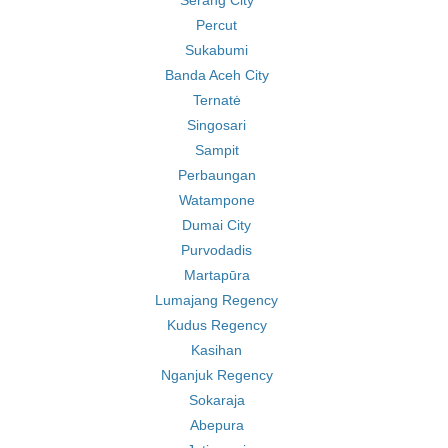
Serang City
Percut
Sukabumi
Banda Aceh City
Ternatė
Singosari
Sampit
Perbaungan
Watampone
Dumai City
Purvodadis
Martapūra
Lumajang Regency
Kudus Regency
Kasihan
Nganjuk Regency
Sokaraja
Abepura