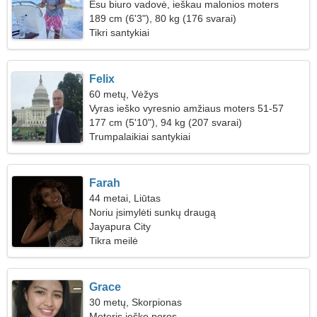
Esu biuro vadovė, ieškau malonios moters
189 cm (6'3"), 80 kg (176 svarai)
Tikri santykiai
Felix
60 metų, Vėžys
Vyras ieško vyresnio amžiaus moters 51-57
177 cm (5'10"), 94 kg (207 svarai)
Trumpalaikiai santykiai
Farah
44 metai, Liūtas
Noriu įsimylėti sunkų draugą
Jayapura City
Tikra meilė
Grace
30 metų, Skorpionas
Moteris ieško poros