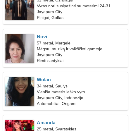
32 metai, Ožiaragis
Vyras nori susipažinti su moterimi 24-31
Jayapura City
Pinigai, Golfas
Novi
57 metai, Mergelė
Mėgstu muziką ir vaikščioti gamtoje
Jayapura City
Rimti santykiai
Wulan
34 metai, Šaulys
Vieniša moteris ieško vyro
Jayapura City, Indonezija
Automobiliai, Origami
Amanda
25 metai, Svarstyklės