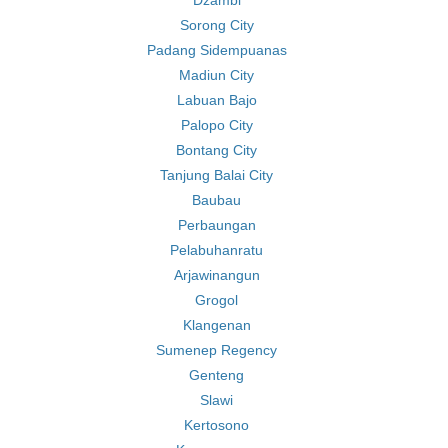
Džambi
Sorong City
Padang Sidempuanas
Madiun City
Labuan Bajo
Palopo City
Bontang City
Tanjung Balai City
Baubau
Perbaungan
Pelabuhanratu
Arjawinangun
Grogol
Klangenan
Sumenep Regency
Genteng
Slawi
Kertosono