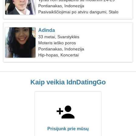
Pontianakas, Indonezija
Pasivaikščiojimai po atviru dangumi, Stalo
žaidimai
Adinda
33 metai, Svarstyklės
Moteris ieško poros
Pontianakas, Indonezija
Hip-hopas, Koncertai
Kaip veikia IdnDatingGo
Prisijunk prie mūsų