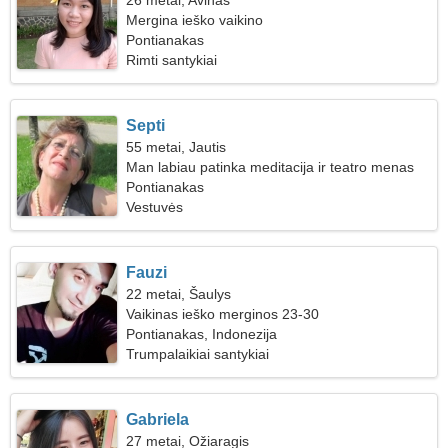
26 metai, Avinas
Mergina ieško vaikino
Pontianakas
Rimti santykiai
Septi
55 metai, Jautis
Man labiau patinka meditacija ir teatro menas
Pontianakas
Vestuvės
Fauzi
22 metai, Šaulys
Vaikinas ieško merginos 23-30
Pontianakas, Indonezija
Trumpalaikiai santykiai
Gabriela
27 metai, Ožiaragis