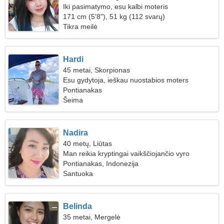
Iki pasimatymo, esu kalbi moteris
171 cm (5'8"), 51 kg (112 svarų)
Tikra meilė
Hardi
45 metai, Skorpionas
Esu gydytoja, ieškau nuostabios moters
Pontianakas
Šeima
Nadira
40 metų, Liūtas
Man reikia kryptingai vaikščiojančio vyro
Pontianakas, Indonezija
Santuoka
Belinda
35 metai, Mergelė