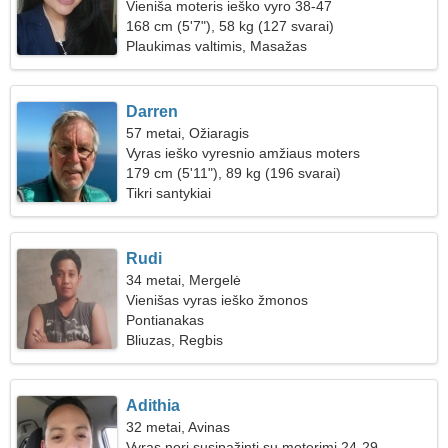
Vieniša moteris ieško vyro 38-47
168 cm (5'7"), 58 kg (127 svarai)
Plaukimas valtimis, Masažas
Darren
57 metai, Ožiaragis
Vyras ieško vyresnio amžiaus moters
179 cm (5'11"), 89 kg (196 svarai)
Tikri santykiai
Rudi
34 metai, Mergelė
Vienišas vyras ieško žmonos
Pontianakas
Bliuzas, Regbis
Adithia
32 metai, Avinas
Vyras nori susipažinti su moterimi 24-29