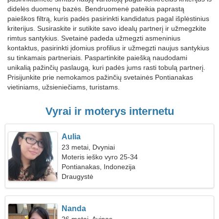
didelės duomenų bazės. Bendruomenė pateikia paprastą
paieškos filtrą, kuris padės pasirinkti kandidatus pagal išplėstinius
kriterijus. Susiraskite ir sutikite savo idealų partnerį ir užmegzkite
rimtus santykius. Svetainė padeda užmegzti asmeninius
kontaktus, pasirinkti įdomius profilius ir užmegzti naujus santykius
su tinkamais partneriais. Paspartinkite paiešką naudodami
unikalią pažinčių paslaugą, kuri padės jums rasti tobulą partnerį.
Prisijunkite prie nemokamos pažinčių svetainės Pontianakas
vietiniams, užsieniečiams, turistams.
Vyrai ir moterys internetu
Aulia
23 metai, Dvyniai
Moteris ieško vyro 25-34
Pontianakas, Indonezija
Draugystė
Nanda