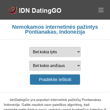
Nemokamos internetinės pažintys
Pontianakas, Indonezija
IdnDatingGo yra populiari internetinė pažinčių Pontianakas,
Indonezija. Galite naudoti savo paieškos algoritmą, kad
pasirinktumėte šimtus naujų vartotojų pagal konkrečius kriterijus iš