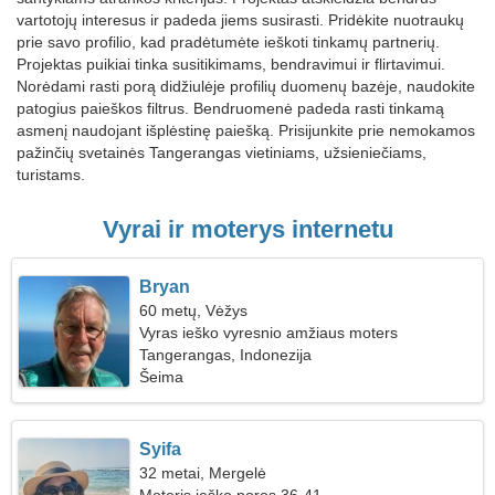
vartotojų interesus ir padeda jiems susirasti. Pridėkite nuotraukų
prie savo profilio, kad pradėtumėte ieškoti tinkamų partnerių.
Projektas puikiai tinka susitikimams, bendravimui ir flirtavimui.
Norėdami rasti porą didžiulėje profilių duomenų bazėje, naudokite
patogius paieškos filtrus. Bendruomenė padeda rasti tinkamą
asmenį naudojant išplėstinę paiešką. Prisijunkite prie nemokamos
pažinčių svetainės Tangerangas vietiniams, užsieniečiams,
turistams.
Vyrai ir moterys internetu
Bryan
60 metų, Vėžys
Vyras ieško vyresnio amžiaus moters
Tangerangas, Indonezija
Šeima
Syifa
32 metai, Mergelė