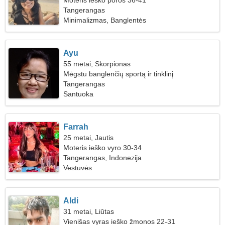
Moteris ieško poros 36-41
Tangerangas
Minimalizmas, Banglentės
Ayu
55 metai, Skorpionas
Mėgstu banglenčių sportą ir tinklinį
Tangerangas
Santuoka
Farrah
25 metai, Jautis
Moteris ieško vyro 30-34
Tangerangas, Indonezija
Vestuvės
Aldi
31 metai, Liūtas
Vienišas vyras ieško žmonos 22-31