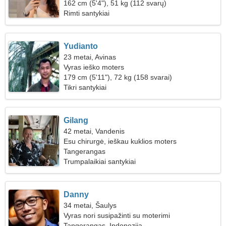
162 cm (5'4"), 51 kg (112 svarų)
Rimti santykiai
Yudianto
23 metai, Avinas
Vyras ieško moters
179 cm (5'11"), 72 kg (158 svarai)
Tikri santykiai
Gilang
42 metai, Vandenis
Esu chirurgė, ieškau kuklios moters
Tangerangas
Trumpalaikiai santykiai
Danny
34 metai, Šaulys
Vyras nori susipažinti su moterimi
Tangerangas, Indonezija