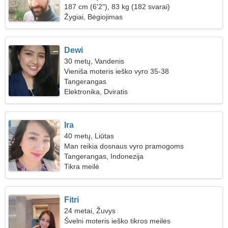
187 cm (6'2"), 83 kg (182 svarai)
Žygiai, Bėgiojimas
Dewi
30 metų, Vandenis
Vieniša moteris ieško vyro 35-38
Tangerangas
Elektronika, Dviratis
Ira
40 metų, Liūtas
Man reikia dosnaus vyro pramogoms
Tangerangas, Indonezija
Tikra meilė
Fitri
24 metai, Žuvys
Švelni moteris ieško tikros meilės