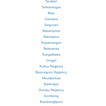
Tarakan
Sinkavangas
Batu
Ciampea
Singosari
Watampone
Martapūra
Arjawinangun
Belavanas
Sungailiatas
Grogol
Kudus Regency
Bojonegoro Regency
Meulabohas
Baekrajan
Dompu Regency
Gombong
Bambanglipuro