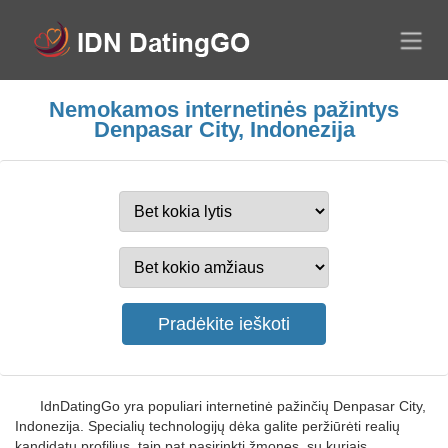
Nemokamos internetinės pažintys
Denpasar City, Indonezija
IdnDatingGo yra populiari internetinė pažinčių Denpasar City,
Indonezija. Specialių technologijų dėka galite peržiūrėti realių
kandidatų profilius, taip pat pasirinkti žmones, su kuriais