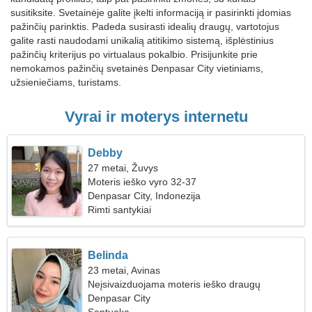
susitiksite. Svetainėje galite įkelti informaciją ir pasirinkti įdomias
pažinčių parinktis. Padeda susirasti idealių draugų, vartotojus
galite rasti naudodami unikalią atitikimo sistemą, išplėstinius
pažinčių kriterijus po virtualaus pokalbio. Prisijunkite prie
nemokamos pažinčių svetainės Denpasar City vietiniams,
užsieniečiams, turistams.
Vyrai ir moterys internetu
Debby
27 metai, Žuvys
Moteris ieško vyro 32-37
Denpasar City, Indonezija
Rimti santykiai
Belinda
23 metai, Avinas
Neįsivaizduojama moteris ieško draugų
Denpasar City