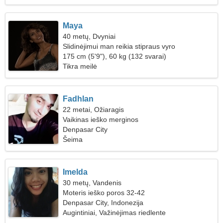
Maya
40 metų, Dvyniai
Slidinėjimui man reikia stipraus vyro
175 cm (5'9"), 60 kg (132 svarai)
Tikra meilė
Fadhlan
22 metai, Ožiaragis
Vaikinas ieško merginos
Denpasar City
Šeima
Imelda
30 metų, Vandenis
Moteris ieško poros 32-42
Denpasar City, Indonezija
Augintiniai, Važinėjimas riedlente