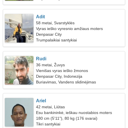
Adit
58 metai, Svarstyklės
Vyras ieško vyresnio amžiaus moters
Denpasar City
Trumpalaikiai santykiai
Rudi
36 metai, Žuvys
Vienišas vyras ieško žmonos
Denpasar City, Indonezija
Buriavimas, Vandens slidinėjimas
Ariel
42 metai, Liūtas
Esu bankininkė, ieškau nuostabios moters
180 cm (5'11"), 80 kg (176 svarai)
Tikri santykiai