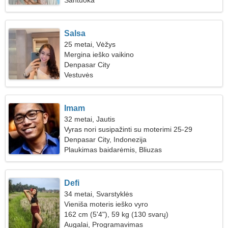
Santuoka
Salsa
25 metai, Vėžys
Mergina ieško vaikino
Denpasar City
Vestuvės
Imam
32 metai, Jautis
Vyras nori susipažinti su moterimi 25-29
Denpasar City, Indonezija
Plaukimas baidarėmis, Bliuzas
Defi
34 metai, Svarstyklės
Vieniša moteris ieško vyro
162 cm (5'4"), 59 kg (130 svarų)
Augalai, Programavimas