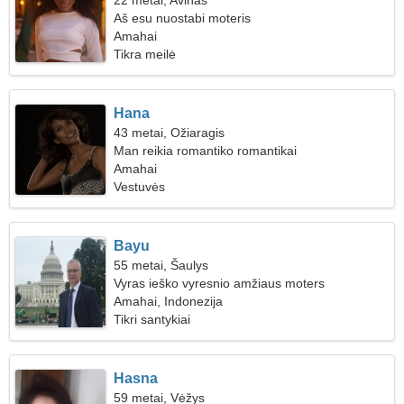
22 metai, Avinas
Aš esu nuostabi moteris
Amahai
Tikra meilė
Hana
43 metai, Ožiaragis
Man reikia romantiko romantikai
Amahai
Vestuvės
Bayu
55 metai, Šaulys
Vyras ieško vyresnio amžiaus moters
Amahai, Indonezija
Tikri santykiai
Hasna
59 metai, Vėžys