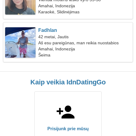
Amahai, Indonezija
Karaokė, Slidinėjimas
Fadhlan
42 metai, Jautis
Aš esu pareigūnas, man reikia nuostabios
moters
Amahai, Indonezija
Šeima
Kaip veikia IdnDatingGo
Prisijunk prie mūsų