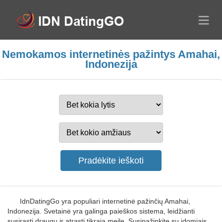
Nemokamos internetinės pažintys Amahai,
Indonezija
IdnDatingGo yra populiari internetinė pažinčių Amahai,
Indonezija. Svetainė yra galinga paieškos sistema, leidžianti
susirasti draugų ir atrasti tikrąją meilę. Susipažinkite su įdomiais