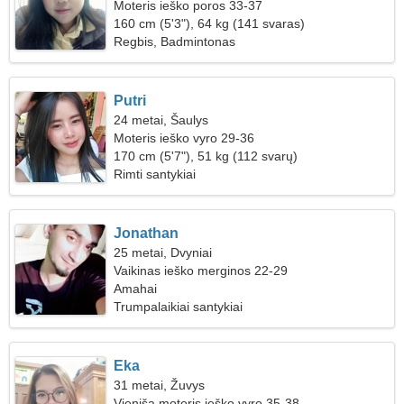
Moteris ieško poros 33-37
160 cm (5'3"), 64 kg (141 svaras)
Regbis, Badmintonas
Putri
24 metai, Šaulys
Moteris ieško vyro 29-36
170 cm (5'7"), 51 kg (112 svarų)
Rimti santykiai
Jonathan
25 metai, Dvyniai
Vaikinas ieško merginos 22-29
Amahai
Trumpalaikiai santykiai
Eka
31 metai, Žuvys
Vieniša moteris ieško vyro 35-38