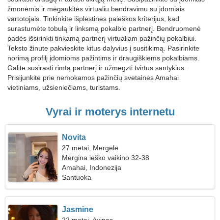
žmonėmis ir mėgaukitės virtualiu bendravimu su įdomiais
vartotojais. Tinkinkite išplėstinės paieškos kriterijus, kad
surastumėte tobulą ir linksmą pokalbio partnerį. Bendruomenė
padės išsirinkti tinkamą partnerį virtualiam pažinčių pokalbiui.
Teksto žinute pakvieskite kitus dalyvius į susitikimą. Pasirinkite
norimą profilį įdomioms pažintims ir draugiškiems pokalbiams.
Galite susirasti rimtą partnerį ir užmegzti tvirtus santykius.
Prisijunkite prie nemokamos pažinčių svetainės Amahai
vietiniams, užsieniečiams, turistams.
Vyrai ir moterys internetu
Novita
27 metai, Mergelė
Mergina ieško vaikino 32-38
Amahai, Indonezija
Santuoka
Jasmine