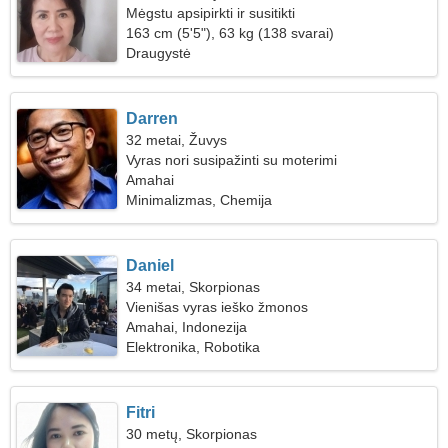
Mėgstu apsipirkti ir susitikti
163 cm (5'5"), 63 kg (138 svarai)
Draugystė
Darren
32 metai, Žuvys
Vyras nori susipažinti su moterimi
Amahai
Minimalizmas, Chemija
Daniel
34 metai, Skorpionas
Vienišas vyras ieško žmonos
Amahai, Indonezija
Elektronika, Robotika
Fitri
30 metų, Skorpionas